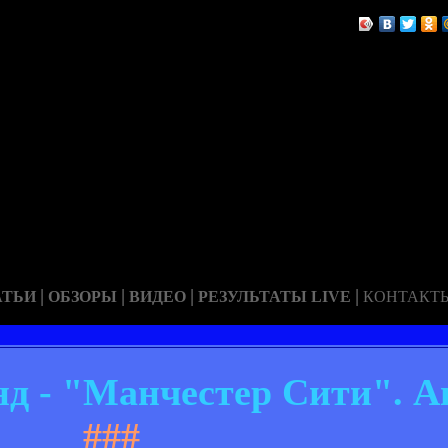
|
|
|
|
АТЬИ
ОБЗОРЫ
ВИДЕО
РЕЗУЛЬТАТЫ LIVE
КОНТАКТ
д - "Манчестер Сити". А
###