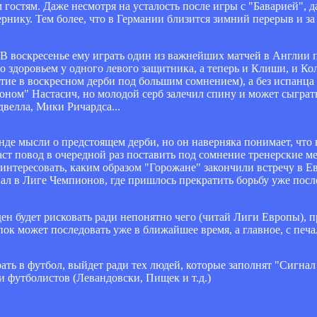
остям. Даже несмотря на усталость после игры с "Баварией", д
рнику. Тем более, что в Германии близится зимний перерыв и з
 В воскресенье ему играть один из важнейших матчей в Англии 
здоровьем у одного левого защитника, а теперь и Клиши, и Кола
тие в воскресном дерби под большим сомнением), а без испанца 
тоном" Настасич, но молодой серб залечил спину и может сыграт
двелла, Мики Ричардса...
унде мысли о предстоящем дерби, но он наверняка понимает, чт
даст повод в очередной раз поставить под сомнение тренерские м
 интересовать, каким образом "Горожане" закончили встречу в Ев
овал в Лиге Чемпионов, где пришлось прекратить борьбу уже посл
н будет рисковать ради непонятно чего (читай Лиги Европы), п
упок может последовать уже в ближайшее время, а главное, с пе
рать в футбол, выйдет ради тех людей, которые заполнят "Сигнал
 футболистов (Левандовски, Пищек и т.д.)