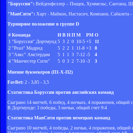
"Боруссия":
Вейденфеллер – Пищек, Хуммельс, Сантана, Шм
"МанСити":
Харт - Майкон, Настасич, Компани, Сабалета -
Турнирное положение в группе D
#
Команда
И
В
Н
П
М
РМ
О
1
"Боруссия" Дортмунд
5
3
2
0
10-5
+5
11
2
"Реал" Мадрид
5
2
2
1
11-8
+3
8
3
"Аякс" Амстердам
5
1
1
3
7-12
-5
4
4
"Манчестер Сити"
5
0
3
2
7-10
-3
3
Мнение букмекеров (П1-Х-П2)
FavBet:
2 - 3,85 - 3,5
Статистика Боруссии против английских команд
Сыграно 14 матчей, 6 побед, 4 ничьих, 4 поражения, общий с
В Дортмунде: 3 победы, 3 ничьи, общий счет 9:4
Статистика МанСити против немецких команд
Сыграно 10 матчей, 4 победы, 2 ничьи, 4 поражения, общий с