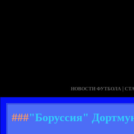
|
НОВОСТИ ФУТБОЛА
СТ
###
"Боруссия" Дортмун