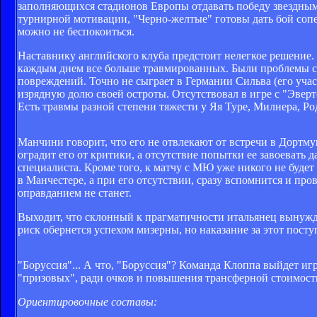
заполняющихся стадионов Европы отдавать победу звездным г
турнирной мотивации, "Черно-желтые" готовы дать бой сопе
можно не беспокоиться.
Наставнику английского клуба предстоит нелегкое решение.
каждым днем все больше травмированных. Были проблемы со 
повреждений. Точно не сыграет в Германии Сильва (его учас
изрядную долю своей остроты. Отсутствовал в игре с "Эвер
Есть травмы разной степени тяжести у Яя Туре, Милнера, Ро
Манчини говорит, что его не отвлекают от встречи в Дортм
оградит его от критики, а отсутствие попытки ее завоевать 
специалиста. Кроме того, к матчу с МЮ уже никого не будет
в Манчестере, а при его отсутствии, сразу вспомнится и пр
оправданием не станет.
Выходит, что склонный к прагматичности итальянец вынужде
риск обернется успехом мизерны, но наказание за этот пост
"Боруссия"... А что, "Боруссия"? Команда Клоппа выйдет иг
"призовых", ради очков и повышения трансферной стоимости
Ориентировочные составы: