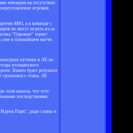
аже невзирая на отсутствие
а переутомление игроков
против МЮ, а в команде с
ров не могут играть из-за
атака "Горожан" теряет
ь уже в ближайшем матче.
о выигрыш путевки в ЛЕ не
етоды итальянского
ропе. Важен будет результат
е группового этапа. ЛЕ
ри этом шансы, что этот
чальными последствиями.
 Идуна Парк", ради славы и