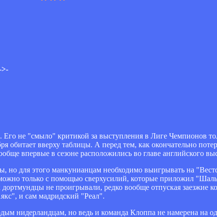
->-
Его не "смыло" критикой за выступления в Лиге Чемпионов тольк
бря обитает вверху таблицы. А перед тем, как окончательно пот
обще впервые в сезоне расположились во главе английского вы
опы, но для этого манкунианцам необходимо выигрывать на "Вес
ее можно только с помощью сверхусилий, которые приложил "Шал
 дортмундцы не проигрывали, редко вообще отпуская заезжие к
якс", и сам мадридский "Реал".
дым нидерландцам, но ведь и команда Клоппа не намерена на о