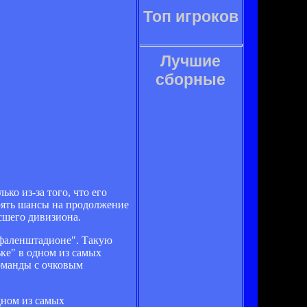
Топ игроков
Лучшие
сборные
о из-за того, что его
ерять шансы на продолжение
сшего дивизиона.
тфаленштадионе". Такую
ьке" в одном из самых
оманды с очковым
дном из самых