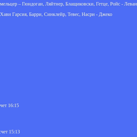
ельцер – Гюндоган, Ляйтнер, Блащиковски, Гетце, Ройс - Лева
 Хави Гарсия, Барри, Синклейр, Тевес, Насри - Джеко
чет 16:15
чет 15:13