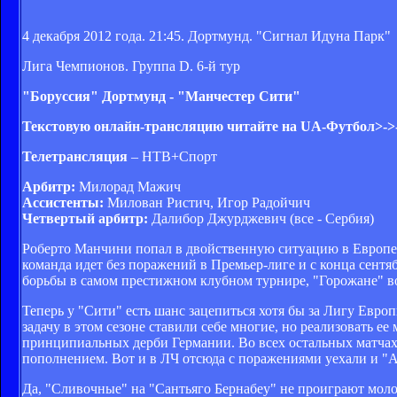
4 декабря 2012 года. 21:45. Дортмунд. "Сигнал Идуна Парк"
Лига Чемпионов. Группа D. 6-й тур
"Боруссия" Дортмунд - "Манчестер Сити"
Текстовую онлайн-трансляцию читайте на UA-Футбол>->
Телетрансляция
– НТВ+Спорт
Арбитр:
Милорад Мажич
Ассистенты:
Милован Ристич, Игор Радойчич
Четвертый арбитр:
Далибор Джурджевич (все - Сербия)
Роберто Манчини попал в двойственную ситуацию в Европе. 
команда идет без поражений в Премьер-лиге и с конца сентя
борьбы в самом престижном клубном турнире, "Горожане" во
Теперь у "Сити" есть шанс зацепиться хотя бы за Лигу Евр
задачу в этом сезоне ставили себе многие, но реализовать 
принципиальных дерби Германии. Во всех остальных матчах
пополнением. Вот и в ЛЧ отсюда с поражениями уехали и "А
Да, "Сливочные" на "Сантьяго Бернабеу" не проиграют моло