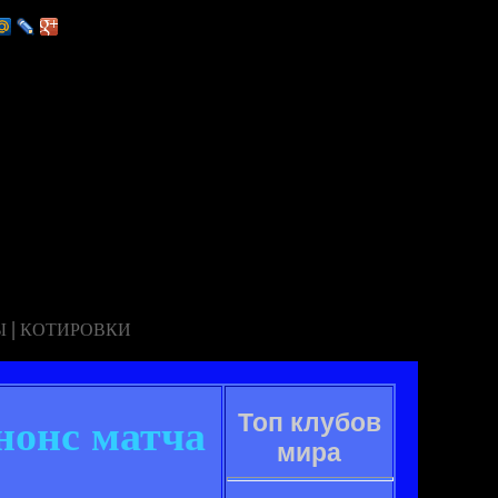
|
Ы
КОТИРОВКИ
Топ клубов
нонс матча
мира